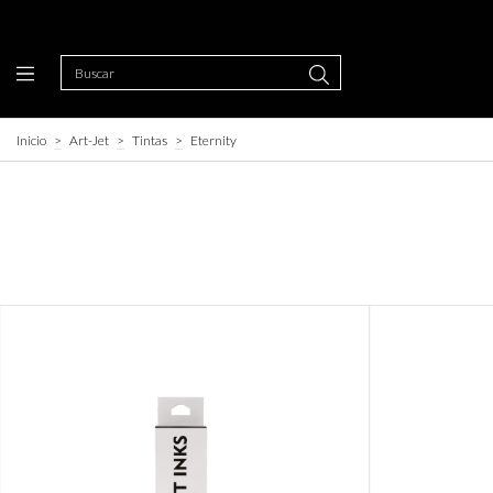
Inicio
>
Art-Jet
>
Tintas
>
Eternity