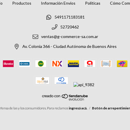
io
Productos
Información Envíos
Políticas
Cómo Com
5491171183181
52720462
ventas@g-commerce-sa.com.ar
Av. Colonia 366 - Ciudad Autónoma de Buenos Aires
fensa de las y los consumidores. Para reclamos
ingresá acá.
/
Botón de arrepentimie