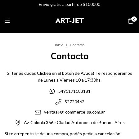
Envío gratis a partir de $100000
0
Inicio
>
Contacto
Contacto
SI tenés dudas Clickeá en el botón de Ayuda! Te responderemos
de Lunes a Viernes 10 a 17:30hs.
5491171183181
52720462
ventas@g-commerce-sa.com.ar
Av. Colonia 366 - Ciudad Autónoma de Buenos Aires
Si te arrepentiste de una compra, podés pedir la cancelación