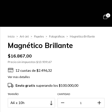
0
Inicio
>
Art-Jet
>
Papeles
>
Fotográficos
>
Magnético Brillante
Magnético Brillante
$16.867,00
Precio sin impuestos
$13.939,67
12
cuotas de
$2.496,32
Ver más detalles
Envío gratis
superando los
$100.000,00
TAMAÑO
CANTIDAD