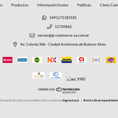
io
Productos
Información Envíos
Políticas
Cómo Com
5491171183181
52720462
ventas@g-commerce-sa.com.ar
Av. Colonia 366 - Ciudad Autónoma de Buenos Aires
fensa de las y los consumidores. Para reclamos
ingresá acá.
/
Botón de arrepentimie