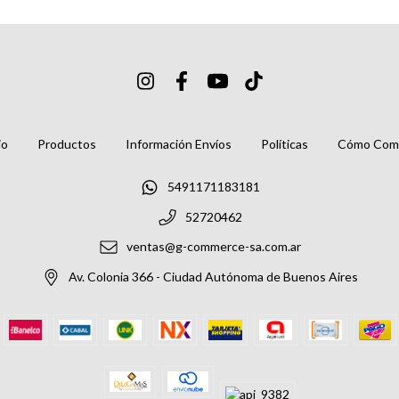
io
Productos
Información Envíos
Políticas
Cómo Com
5491171183181
52720462
ventas@g-commerce-sa.com.ar
Av. Colonia 366 - Ciudad Autónoma de Buenos Aires