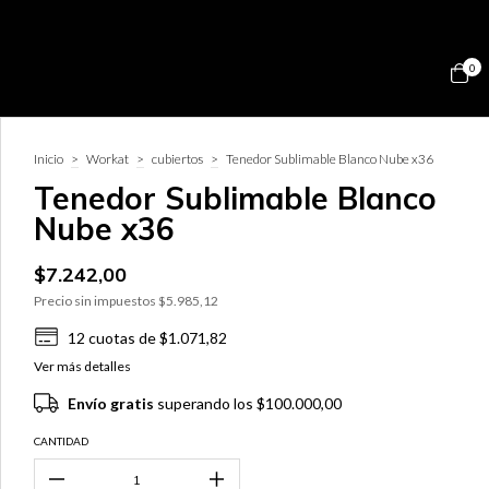
0
Inicio
>
Workat
>
cubiertos
>
Tenedor Sublimable Blanco Nube x36
Tenedor Sublimable Blanco
Nube x36
$7.242,00
Precio sin impuestos
$5.985,12
12
cuotas de
$1.071,82
Ver más detalles
Envío gratis
superando los
$100.000,00
CANTIDAD